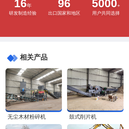
16
96
5000
年
+
研发制造经验
出口国家和地区
用户共同选择
相关产品
无尘木材粉碎机
鼓式削片机