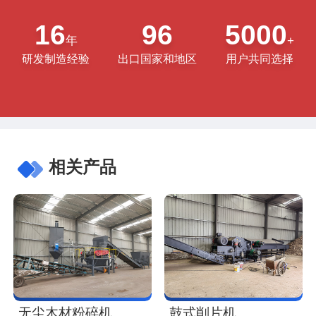
16
96
5000
年
+
研发制造经验
出口国家和地区
用户共同选择
相关产品
无尘木材粉碎机
鼓式削片机