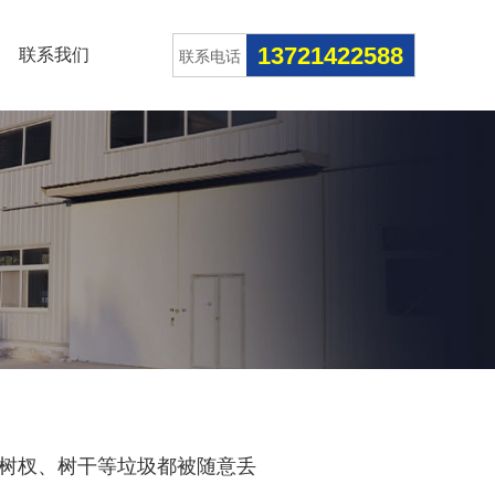
13721422588
联系我们
联系电话
树杈、树干等垃圾都被随意丢